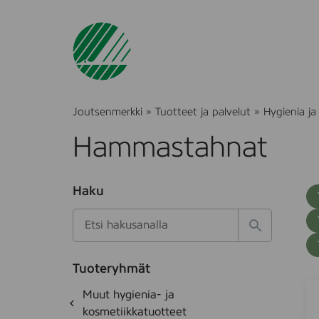
Joutsenmerkki
»
Tuotteet ja palvelut
»
Hygienia ja
Hammastahnat
O
Haku
T
S
h
u
i
u
k
l
H
t
o
a
a
o
t
k
k
e
Tuoteryhmät
s
a
J
S
d
i
O
Muut hygienia- ja
e
i
o
h
k
kosmetiikkatuotteet
t