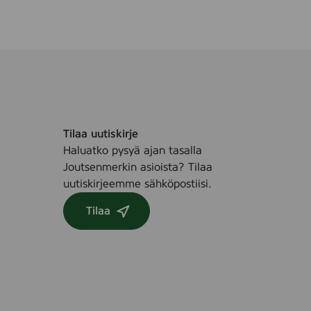
e
s
h
T
a
s
t
e
Tilaa uutiskirje
,
Haluatko pysyä ajan tasalla
7
Joutsenmerkin asioista? Tilaa
5
uutiskirjeemme sähköpostiisi.
m
l
Tilaa