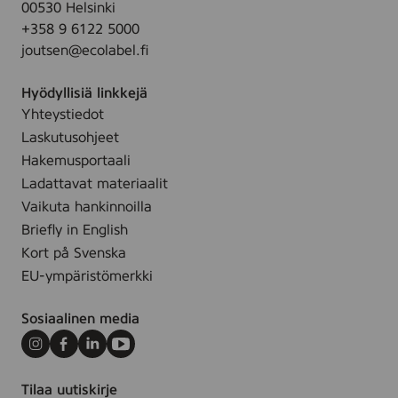
t
00530 Helsinki
ä
r
u
s
i
+358 9 6122 5000
k
t
i
m
i
joutsen@ecolabel.fi
t
t
a
e
y
Hyödyllisiä linkkejä
t
t
Yhteystiedot
ä
Laskutusohjeet
l
l
Hakemusportaali
e
Ladattavat materiaalit
s
Vaikuta hankinnoilla
i
Briefly in English
v
Kort på Svenska
u
EU-ympäristömerkki
l
l
Sosiaalinen media
e
.
Instagram
Facebook
LinkedIn
Youtube
Tilaa uutiskirje