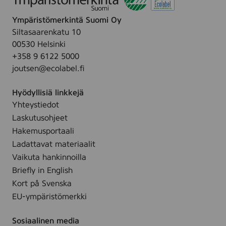
y
h
t
P
p
Ympäristömerkintä Suomi Oy
e
r
a
Siltasaarenkatu 10
F
o
s
00530 Helsinki
r
t
t
+358 9 6122 5000
e
e
e
joutsen@ecolabel.fi
s
c
,
h
t
7
Hyödyllisiä linkkejä
T
i
5
Yhteystiedot
a
o
m
Laskutusohjeet
s
n
l
t
Hakemusportaali
T
t
e
Ladattavat materiaalit
o
u
,
Vaikuta hankinnoilla
o
b
7
Briefly in English
t
e
5
Kort på Svenska
h
m
p
EU-ympäristömerkki
l
a
s
Sosiaalinen media