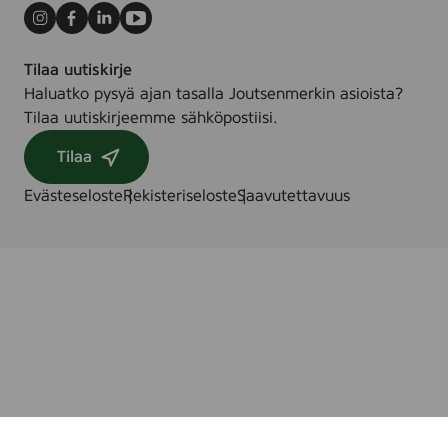
t
Instagram
Facebook
LinkedIn
Youtube
e
,
Tilaa uutiskirje
7
Haluatko pysyä ajan tasalla Joutsenmerkin asioista?
5
Tilaa uutiskirjeemme sähköpostiisi.
m
l
Tilaa
t
Evästeseloste
Rekisteriseloste
Saavutettavuus
u
b
e