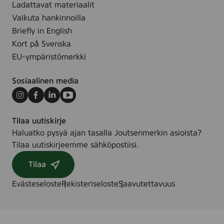
t
Ladattavat materiaalit
u
h
Vaikuta hankinnoilla
b
p
Briefly in English
e
a
Kort på Svenska
s
EU-ympäristömerkki
t
e
Sosiaalinen media
,
7
Instagram
Facebook
LinkedIn
Youtube
5
Tilaa uutiskirje
m
Haluatko pysyä ajan tasalla Joutsenmerkin asioista?
l
Tilaa uutiskirjeemme sähköpostiisi.
Tilaa
Evästeseloste
Rekisteriseloste
Saavutettavuus