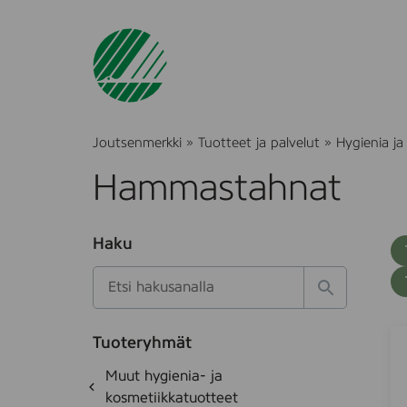
Joutsenmerkki
»
Tuotteet ja palvelut
»
Hygienia ja
Hammastahnat
O
Haku
T
S
h
u
i
u
k
l
H
t
o
a
a
o
t
k
J
S
k
e
Tuoteryhmät
s
a
o
d
i
O
Muut hygienia- ja
e
i
e
r
h
k
kosmetiikkatuotteet
t
d