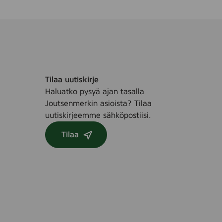
s
h
T
a
s
t
e
Tilaa uutiskirje
,
Haluatko pysyä ajan tasalla
7
Joutsenmerkin asioista? Tilaa
5
uutiskirjeemme sähköpostiisi.
m
l
Tilaa