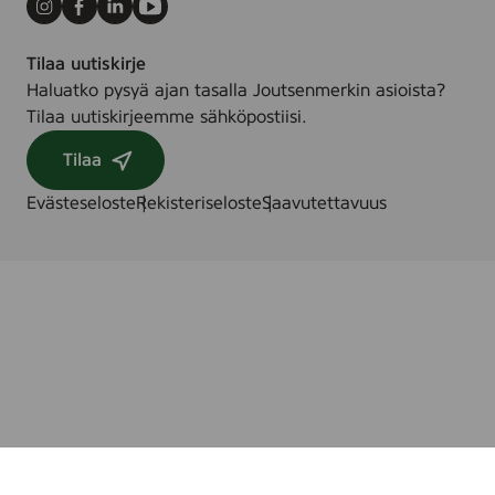
Instagram
Facebook
LinkedIn
Youtube
Tilaa uutiskirje
Haluatko pysyä ajan tasalla Joutsenmerkin asioista?
Tilaa uutiskirjeemme sähköpostiisi.
Tilaa
Evästeseloste
Rekisteriseloste
Saavutettavuus