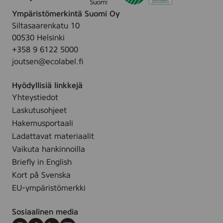
l
t
o
t
Ympäristömerkintä Suomi Oy
e
t
u
Siltasaarenkatu 10
F
h
b
00530 Helsinki
r
p
e
+358 9 6122 5000
e
a
joutsen@ecolabel.fi
s
s
h
t
Hyödyllisiä linkkejä
T
e
Yhteystiedot
a
,
Laskutusohjeet
s
7
t
Hakemusportaali
5
e
Ladattavat materiaalit
m
,
Vaikuta hankinnoilla
l
7
Briefly in English
5
Kort på Svenska
m
EU-ympäristömerkki
l
Sosiaalinen media