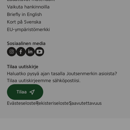
.
,
Vaikuta hankinnoilla
7
Briefly in English
5
Kort på Svenska
m
EU-ympäristömerkki
l
Sosiaalinen media
Instagram
Facebook
LinkedIn
Youtube
Tilaa uutiskirje
Haluatko pysyä ajan tasalla Joutsenmerkin asioista?
Tilaa uutiskirjeemme sähköpostiisi.
Tilaa
Evästeseloste
Rekisteriseloste
Saavutettavuus