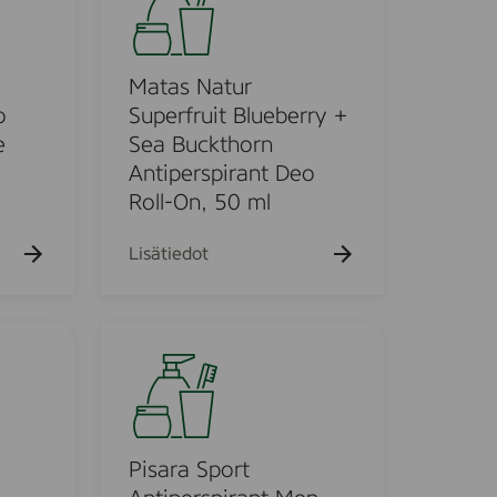
t
k
u
a
e
s
h
N
Matas Natur
t
o
a
o
Superfruit Blueberry +
t
e
Sea Buckthorn
u
Antiperspirant Deo
r
Roll-On, 50 ml
S
u
Lisätiedot
p
e
r
P
f
i
r
s
u
a
i
r
t
a
Pisara Sport
B
S