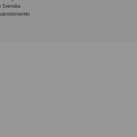
å Svenska
äristömerkki