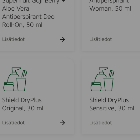
Superfruit Goji Berry +
Antiperspirant
a
r
Aloe Vera
Woman, 50 ml
n
e
Antiperspirant Deo
t
s
Roll-On, 50 ml
D
h
e
A
Lisätiedot
Lisätiedot
o
n
R
t
o
m
i
S
l
p
h
l
e
i
-
r
e
O
s
l
n
p
d
Shield DryPlus
Shield DryPlus
,
i
D
Original, 30 ml
Sensitive, 30 ml
F
r
r
r
a
y
Lisätiedot
Lisätiedot
a
n
P
g
t
l
r