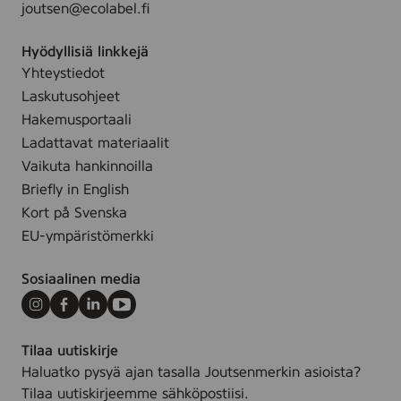
joutsen@ecolabel.fi
0
l
m
Hyödyllisiä linkkejä
l
Yhteystiedot
Laskutusohjeet
Hakemusportaali
Ladattavat materiaalit
Vaikuta hankinnoilla
Briefly in English
Kort på Svenska
EU-ympäristömerkki
Sosiaalinen media
Instagram
Facebook
LinkedIn
Youtube
Tilaa uutiskirje
Haluatko pysyä ajan tasalla Joutsenmerkin asioista?
Tilaa uutiskirjeemme sähköpostiisi.