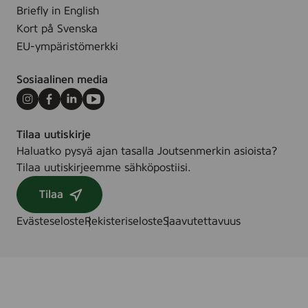
Briefly in English
Kort på Svenska
EU-ympäristömerkki
Sosiaalinen media
Instagram
Facebook
LinkedIn
Youtube
Tilaa uutiskirje
Haluatko pysyä ajan tasalla Joutsenmerkin asioista?
Tilaa uutiskirjeemme sähköpostiisi.
Tilaa
Evästeseloste
Rekisteriseloste
Saavutettavuus