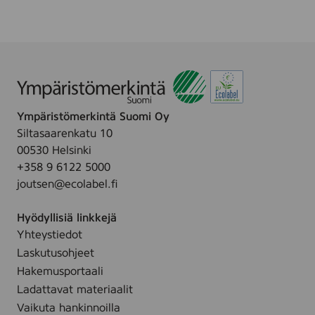
l
i
u
v
s
e
S
,
t
3
r
0
o
m
Ympäristömerkintä Suomi Oy
n
l
Siltasaarenkatu 10
g
00530 Helsinki
,
+358 9 6122 5000
3
joutsen@ecolabel.fi
0
m
Hyödyllisiä linkkejä
l
Yhteystiedot
Laskutusohjeet
Hakemusportaali
Ladattavat materiaalit
Vaikuta hankinnoilla