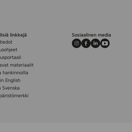
a
n
t
)
,
isiä linkkejä
Sosiaalinen media
5
tiedot
Instagram
Facebook
LinkedIn
Youtube
0
usohjeet
m
sportaali
l
avat materiaalit
a hankinnoilla
 in English
å Svenska
äristömerkki