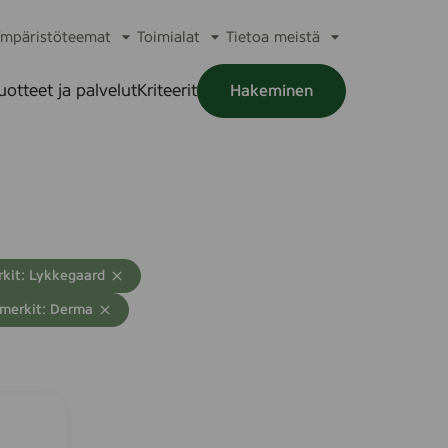
mpäristöteemat
Toimialat
Tietoa meistä
a
Avaa
Avaa
Avaa
alikko
alavalikko
alavalikko
alavalikko
uotteet ja palvelut
Kriteerit
Hakeminen
a
alikko
kit: Lykkegaard
merkit: Derma