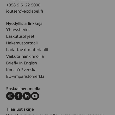
o
.
+358 9 6122 5000
t
r
joutsen@ecolabel.fi
D
a
e
n
Hyödyllisiä linkkejä
o
t
Yhteystiedot
R
s
Laskutusohjeet
o
,
l
Hakemusportaali
5
l
Ladattavat materiaalit
0
-
Vaikuta hankinnoilla
m
o
Briefly in English
l
n
Kort på Svenska
,
EU-ympäristömerkki
5
0
Sosiaalinen media
m
l
Instagram
Facebook
LinkedIn
Youtube
Tilaa uutiskirje