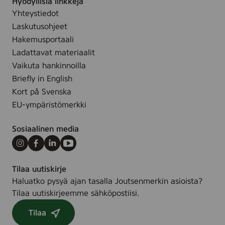
Hyödyllisiä linkkejä
t
ä
r
u
i
Yhteystiedot
k
t
m
Laskutusohjeet
i
t
t
Hakemusportaali
e
y
Ladattavat materiaalit
t
t
Vaikuta hankinnoilla
ä
l
Briefly in English
l
Kort på Svenska
e
EU-ympäristömerkki
s
i
Sosiaalinen media
v
Instagram
Facebook
LinkedIn
Youtube
u
l
Tilaa uutiskirje
l
Haluatko pysyä ajan tasalla Joutsenmerkin asioista?
e
Tilaa uutiskirjeemme sähköpostiisi.
.
Tilaa