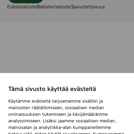
,
Evästeseloste
Rekisteriseloste
Saavutettavuus
5
0
m
l
Tämä sivusto käyttää evästeitä
Käytämme evästeitä tarjoamamme sisällön ja
mainosten räätälöimiseen, sosiaalisen median
ominaisuuksien tukemiseen ja kävijämäärämme
analysoimiseen. Lisäksi jaamme sosiaalisen median,
mainosalan ja analytiikka-alan kumppaneillemme