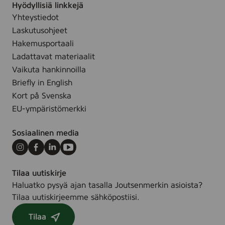
e
Hyödyllisiä linkkejä
n
n
m
r
Yhteystiedot
t
t
l
s
M
Laskutusohjeet
D
p
e
Hakemusportaali
e
i
n
Ladattavat materiaalit
o
r
,
Vaikuta hankinnoilla
R
a
5
o
Briefly in English
n
0
l
Kort på Svenska
t
m
l
EU-ympäristömerkki
D
l
-
e
O
Sosiaalinen media
o
n
R
Instagram
Facebook
LinkedIn
Youtube
,
o
5
Tilaa uutiskirje
l
0
Haluatko pysyä ajan tasalla Joutsenmerkin asioista?
l
m
Tilaa uutiskirjeemme sähköpostiisi.
-
l
O
Tilaa
n