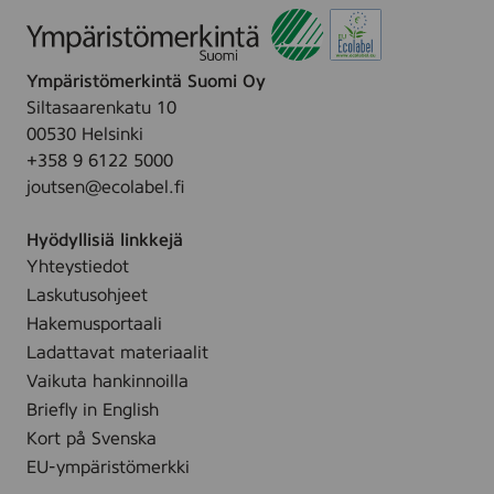
k
R
e
r
t
o
e
r
h
l
,
y
Ympäristömerkintä Suomi Oy
o
l
5
+
Siltasaarenkatu 10
r
-
0
A
00530 Helsinki
n
o
m
l
+358 9 6122 5000
A
n
l
o
joutsen@ecolabel.fi
n
D
e
t
e
V
Hyödyllisiä linkkejä
i
o
e
Yhteystiedot
p
d
r
e
Laskutusohjeet
o
a
r
r
Hakemusportaali
A
s
a
Ladattavat materiaalit
n
p
n
Vaikuta hankinnoilla
t
i
t
Briefly in English
i
r
t
Kort på Svenska
p
a
i
e
EU-ympäristömerkki
n
(