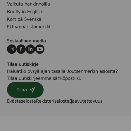
0
A
Vaikuta hankinnoilla
n
m
l
Briefly in English
A
l
o
Kort på Svenska
n
e
EU-ympäristömerkki
t
V
i
e
Sosiaalinen media
p
r
e
a
Instagram
Facebook
LinkedIn
Youtube
r
A
s
Tilaa uutiskirje
n
p
Haluatko pysyä ajan tasalla Joutsenmerkin asioista?
t
i
Tilaa uutiskirjeemme sähköpostiisi.
i
r
p
Tilaa
a
e
n
r
Evästeseloste
Rekisteriseloste
Saavutettavuus
t
s
D
p
e
i
o
r