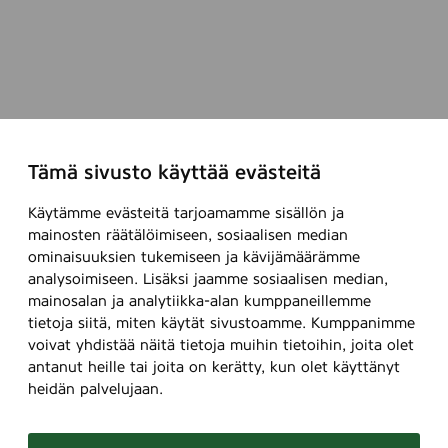
R
a
o
n
l
t
l
D
-
e
O
o
n
R
Tämä sivusto käyttää evästeitä
,
o
5
l
Käytämme evästeitä tarjoamamme sisällön ja
0
l
mainosten räätälöimiseen, sosiaalisen median
m
-
ominaisuuksien tukemiseen ja kävijämäärämme
l
analysoimiseen. Lisäksi jaamme sosiaalisen median,
O
mainosalan ja analytiikka-alan kumppaneillemme
n
tietoja siitä, miten käytät sivustoamme. Kumppanimme
,
voivat yhdistää näitä tietoja muihin tietoihin, joita olet
5
antanut heille tai joita on kerätty, kun olet käyttänyt
0
heidän palvelujaan.
m
l