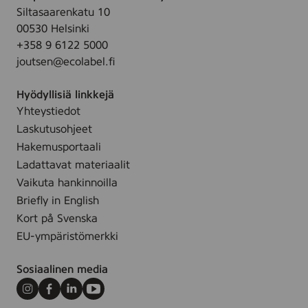
m
d
Siltasaarenkatu 10
s
a
o
00530 Helsinki
p
n
r
+358 9 6122 5000
i
,
a
joutsen@ecolabel.fi
r
5
n
a
0
t
Hyödyllisiä linkkejä
n
m
)
Yhteystiedot
t
l
,
M
Laskutusohjeet
5
e
Hakemusportaali
0
n
Ladattavat materiaalit
m
,
Vaikuta hankinnoilla
l
5
Briefly in English
0
Kort på Svenska
m
EU-ympäristömerkki
l
Sosiaalinen media
Instagram
Facebook
LinkedIn
Youtube