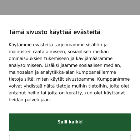
n
,
5
0
Tämä sivusto käyttää evästeitä
m
l
Käytämme evästeitä tarjoamamme sisällön ja
mainosten räätälöimiseen, sosiaalisen median
ominaisuuksien tukemiseen ja kävijämäärämme
analysoimiseen. Lisäksi jaamme sosiaalisen median,
mainosalan ja analytiikka-alan kumppaneillemme
tietoja siitä, miten käytät sivustoamme. Kumppanimme
voivat yhdistää näitä tietoja muihin tietoihin, joita olet
antanut heille tai joita on kerätty, kun olet käyttänyt
heidän palvelujaan.
Salli kaikki