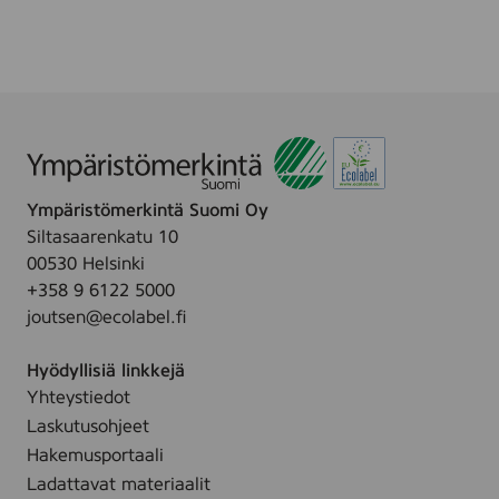
i
a
.
t
n
i
g
v
e
e
D
R
e
o
o
l
R
Ympäristömerkintä Suomi Oy
l
o
Siltasaarenkatu 10
-
l
00530 Helsinki
o
l
+358 9 6122 5000
n
O
joutsen@ecolabel.fi
D
n
e
,
Hyödyllisiä linkkejä
o
5
Yhteystiedot
d
0
Laskutusohjeet
o
m
r
Hakemusportaali
l
a
Ladattavat materiaalit