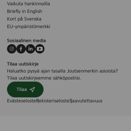
n
Vaikuta hankinnoilla
t
Briefly in English
t
Kort på Svenska
i
EU-ympäristömerkki
(
D
Sosiaalinen media
e
o
Instagram
Facebook
LinkedIn
Youtube
d
Tilaa uutiskirje
o
Haluatko pysyä ajan tasalla Joutsenmerkin asioista?
r
Tilaa uutiskirjeemme sähköpostiisi.
a
n
Tilaa
t
)
Evästeseloste
Rekisteriseloste
Saavutettavuus
,
5
0
m