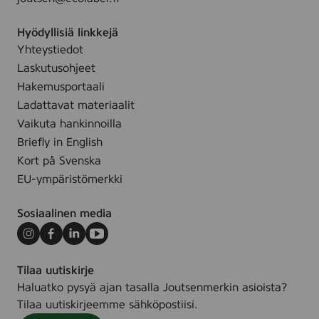
0
m
Hyödyllisiä linkkejä
l
Yhteystiedot
Laskutusohjeet
Hakemusportaali
Ladattavat materiaalit
Vaikuta hankinnoilla
Briefly in English
Kort på Svenska
EU-ympäristömerkki
Sosiaalinen media
Instagram
Facebook
LinkedIn
Youtube
Tilaa uutiskirje
Haluatko pysyä ajan tasalla Joutsenmerkin asioista?
Tilaa uutiskirjeemme sähköpostiisi.