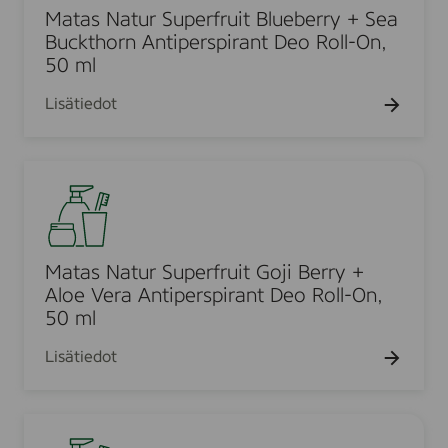
i
r
s
Matas Natur Superfruit Blueberry + Sea
.
p
s
N
Buckthorn Antiperspirant Deo Roll-On,
e
p
a
50 ml
r
i
t
s
Lisätiedot
r
u
p
a
r
i
n
S
r
M
t
u
a
a
,
p
n
t
5
e
t
a
0
r
D
s
Matas Natur Superfruit Goji Berry +
m
f
e
N
Aloe Vera Antiperspirant Deo Roll-On,
l
r
o
a
50 ml
u
R
t
i
Lisätiedot
o
u
t
l
r
B
l
S
l
N
-
u
u