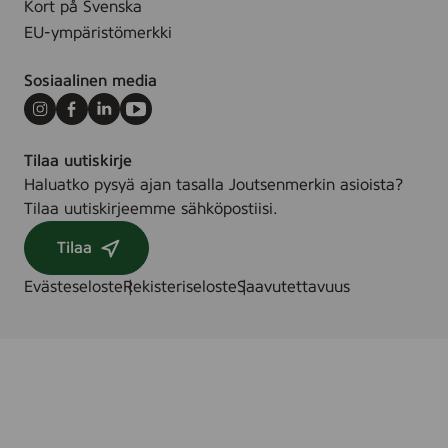
Kort på Svenska
EU-ympäristömerkki
Sosiaalinen media
Instagram
Facebook
LinkedIn
Youtube
Tilaa uutiskirje
Haluatko pysyä ajan tasalla Joutsenmerkin asioista?
Tilaa uutiskirjeemme sähköpostiisi.
Tilaa
Evästeseloste
Rekisteriseloste
Saavutettavuus