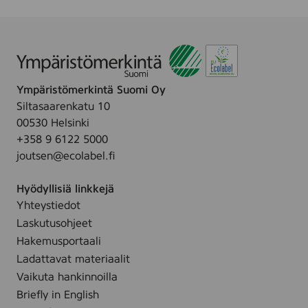
a
s
o
e
n
S
l
,
t
t
l
3
D
r
-
0
e
o
O
m
o
Ympäristömerkintä Suomi Oy
n
n
l
R
Siltasaarenkatu 10
g
,
o
00530 Helsinki
,
5
l
+358 9 6122 5000
3
0
l
joutsen@ecolabel.fi
0
m
-
m
l
O
Hyödyllisiä linkkejä
l
n
Yhteystiedot
,
Laskutusohjeet
5
Hakemusportaali
0
Ladattavat materiaalit
m
Vaikuta hankinnoilla
l
Briefly in English