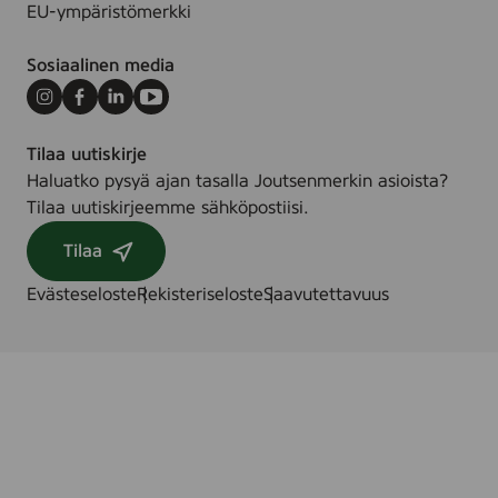
l
EU-ympäristömerkki
D
l
-
e
O
Sosiaalinen media
o
n
R
Instagram
Facebook
LinkedIn
Youtube
,
o
5
Tilaa uutiskirje
l
0
Haluatko pysyä ajan tasalla Joutsenmerkin asioista?
l
m
Tilaa uutiskirjeemme sähköpostiisi.
-
l
O
Tilaa
n
,
Evästeseloste
Rekisteriseloste
Saavutettavuus
5
0
m
l