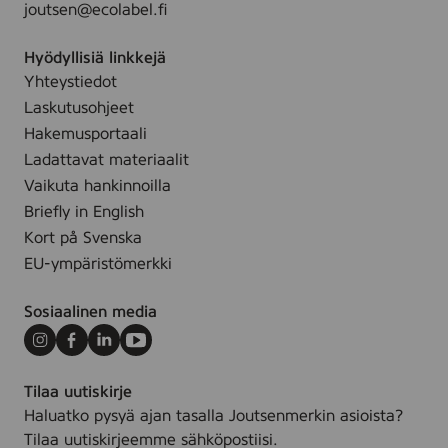
joutsen@ecolabel.fi
r
5
a
0
Hyödyllisiä linkkejä
n
m
Yhteystiedot
t
l
M
Laskutusohjeet
e
Hakemusportaali
n
Ladattavat materiaalit
,
Vaikuta hankinnoilla
5
Briefly in English
0
Kort på Svenska
m
EU-ympäristömerkki
l
Sosiaalinen media
Instagram
Facebook
LinkedIn
Youtube
Tilaa uutiskirje
Haluatko pysyä ajan tasalla Joutsenmerkin asioista?
Tilaa uutiskirjeemme sähköpostiisi.