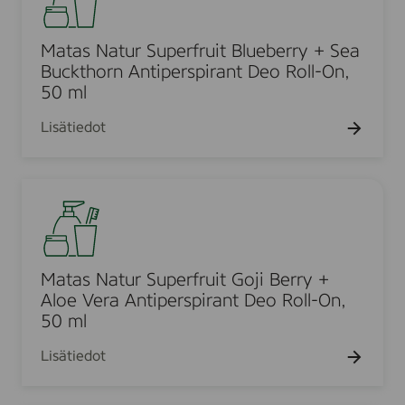
t
t
t
.
5
a
,
i
0
s
Matas Natur Superfruit Blueberry + Sea
5
p
m
N
Buckthorn Antiperspirant Deo Roll-On,
0
e
l
a
50 ml
m
r
t
l
s
Lisätiedot
u
p
r
i
S
r
M
u
a
a
p
n
t
e
t
a
r
D
s
Matas Natur Superfruit Goji Berry +
f
e
N
Aloe Vera Antiperspirant Deo Roll-On,
r
o
a
50 ml
u
R
t
i
Lisätiedot
o
u
t
l
r
B
l