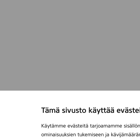
Tämä sivusto käyttää eväste
Käytämme evästeitä tarjoamamme sisällön 
ominaisuuksien tukemiseen ja kävijämäärä