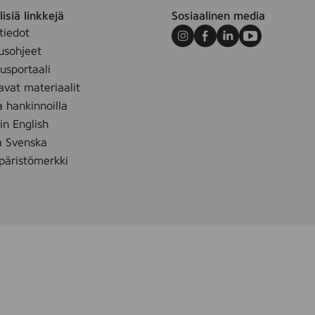
isiä linkkejä
Sosiaalinen media
tiedot
Instagram
Facebook
LinkedIn
Youtube
usohjeet
sportaali
avat materiaalit
a hankinnoilla
 in English
å Svenska
äristömerkki