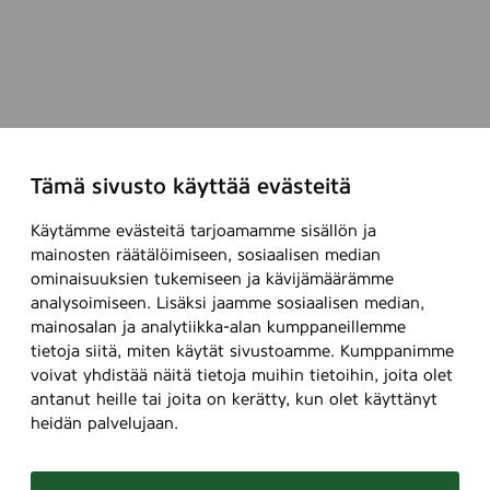
l
m
-
l
O
n
,
5
0
Tämä sivusto käyttää evästeitä
m
l
Käytämme evästeitä tarjoamamme sisällön ja
mainosten räätälöimiseen, sosiaalisen median
ominaisuuksien tukemiseen ja kävijämäärämme
analysoimiseen. Lisäksi jaamme sosiaalisen median,
mainosalan ja analytiikka-alan kumppaneillemme
tietoja siitä, miten käytät sivustoamme. Kumppanimme
voivat yhdistää näitä tietoja muihin tietoihin, joita olet
antanut heille tai joita on kerätty, kun olet käyttänyt
heidän palvelujaan.