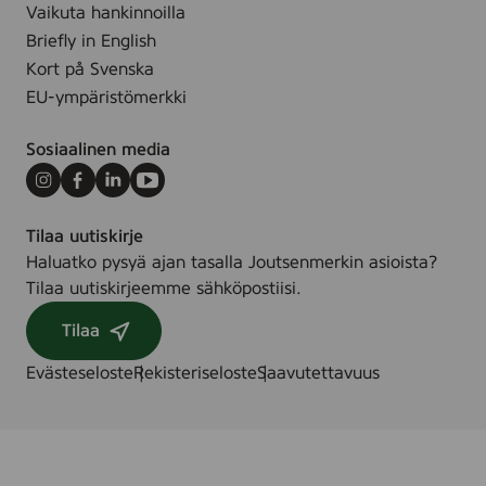
p
-
Vaikuta hankinnoilla
t
i
o
Briefly in English
i
r
n
Kort på Svenska
p
a
,
e
EU-ympäristömerkki
n
5
r
t
0
s
Sosiaalinen media
D
m
p
e
l
Instagram
Facebook
LinkedIn
Youtube
i
o
r
Tilaa uutiskirje
R
a
Haluatko pysyä ajan tasalla Joutsenmerkin asioista?
o
n
Tilaa uutiskirjeemme sähköpostiisi.
l
t
l
Tilaa
D
-
e
O
Evästeseloste
Rekisteriseloste
Saavutettavuus
o
n
R
,
o
5
l
0