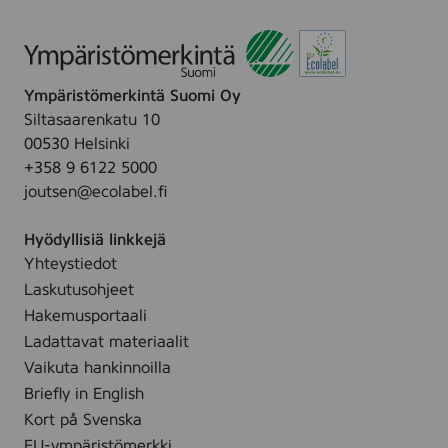
e
D
m
R
e
l
o
o
l
R
Ympäristömerkintä Suomi Oy
l
o
Siltasaarenkatu 10
-
l
00530 Helsinki
o
l
+358 9 6122 5000
n
O
joutsen@ecolabel.fi
D
n
e
,
Hyödyllisiä linkkejä
o
5
Yhteystiedot
d
0
Laskutusohjeet
o
m
r
Hakemusportaali
l
a
Ladattavat materiaalit
n
Vaikuta hankinnoilla
t
Briefly in English
t
Kort på Svenska
i
EU-ympäristömerkki