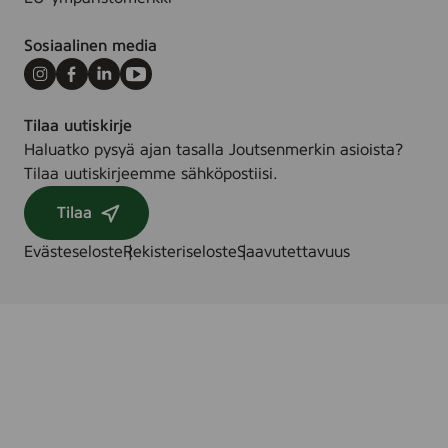
(
D
Sosiaalinen media
e
o
Instagram
Facebook
LinkedIn
Youtube
d
Tilaa uutiskirje
o
Haluatko pysyä ajan tasalla Joutsenmerkin asioista?
r
Tilaa uutiskirjeemme sähköpostiisi.
a
n
Tilaa
t
)
Evästeseloste
Rekisteriseloste
Saavutettavuus
,
5
0
m
l