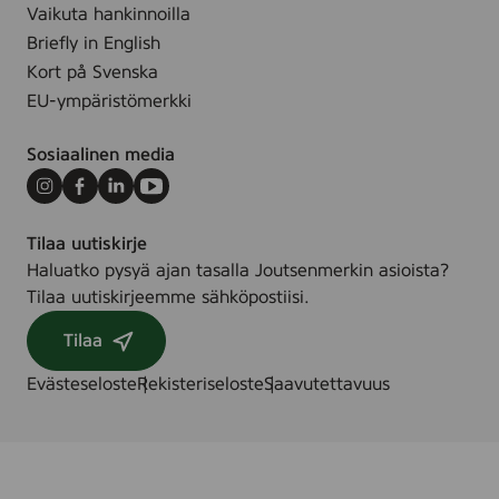
Vaikuta hankinnoilla
Briefly in English
Kort på Svenska
EU-ympäristömerkki
Sosiaalinen media
Instagram
Facebook
LinkedIn
Youtube
Tilaa uutiskirje
Haluatko pysyä ajan tasalla Joutsenmerkin asioista?
Tilaa uutiskirjeemme sähköpostiisi.
Tilaa
Evästeseloste
Rekisteriseloste
Saavutettavuus