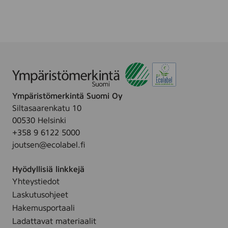
o
t
l
d
i
u
o
v
s
r
e
S
a
,
t
n
3
r
t
0
o
)
m
Ympäristömerkintä Suomi Oy
n
,
l
Siltasaarenkatu 10
g
5
00530 Helsinki
,
0
+358 9 6122 5000
3
m
joutsen@ecolabel.fi
0
l
m
Hyödyllisiä linkkejä
l
Yhteystiedot
Laskutusohjeet
Hakemusportaali
Ladattavat materiaalit