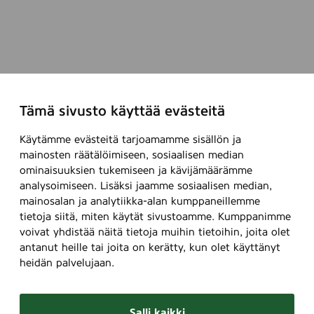
a
o
n
l
t
l
D
-
e
O
o
n
R
Tämä sivusto käyttää evästeitä
,
o
5
l
Käytämme evästeitä tarjoamamme sisällön ja
0
l
mainosten räätälöimiseen, sosiaalisen median
m
-
ominaisuuksien tukemiseen ja kävijämäärämme
l
analysoimiseen. Lisäksi jaamme sosiaalisen median,
O
mainosalan ja analytiikka-alan kumppaneillemme
n
tietoja siitä, miten käytät sivustoamme. Kumppanimme
,
voivat yhdistää näitä tietoja muihin tietoihin, joita olet
5
antanut heille tai joita on kerätty, kun olet käyttänyt
0
heidän palvelujaan.
m
l
Salli kaikki