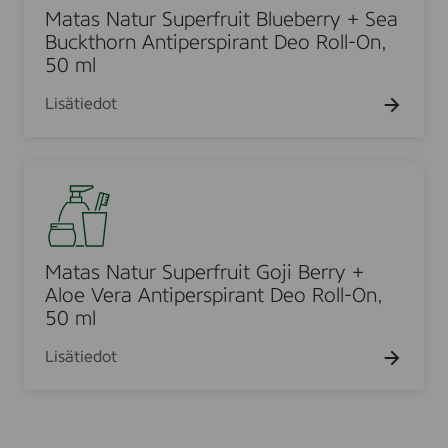
i
e
s
Matas Natur Superfruit Blueberry + Sea
.
p
D
N
Buckthorn Antiperspirant Deo Roll-On,
e
e
a
50 ml
r
o
t
s
Lisätiedot
R
u
p
o
r
i
l
S
r
M
l
u
a
a
O
p
n
t
n
e
t
a
,
r
D
s
Matas Natur Superfruit Goji Berry +
5
f
e
N
Aloe Vera Antiperspirant Deo Roll-On,
0
r
o
a
50 ml
m
u
R
t
l
i
Lisätiedot
o
u
t
l
r
B
l
S
l
-
u
u