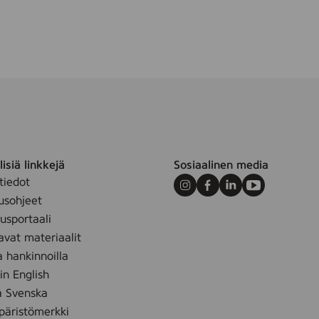
isiä linkkejä
Sosiaalinen media
tiedot
Instagram
Facebook
LinkedIn
Youtube
usohjeet
sportaali
avat materiaalit
a hankinnoilla
 in English
å Svenska
äristömerkki