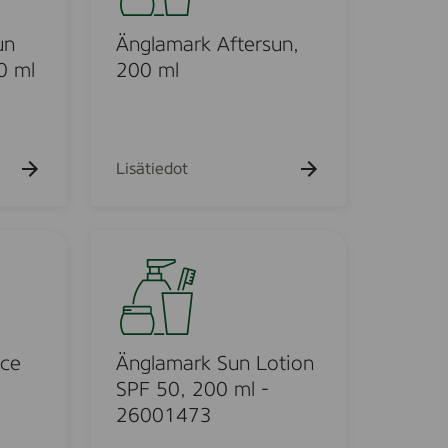
k
a
u
m
un
Änglamark Aftersun,
e
h
a
0 ml
200 ml
t
r
o
k
A
f
Lisätiedot
t
e
r
Ä
s
n
u
g
n
l
,
a
2
m
ace
Änglamark Sun Lotion
0
a
SPF 50, 200 ml -
0
r
26001473
m
k