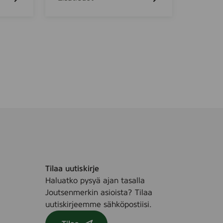
5
0
u
9
,
n
2
l
0
o
0
t
m
i
l
o
n
,
S
P
F
5
0
Tilaa uutiskirje
,
Haluatko pysyä ajan tasalla
7
Joutsenmerkin asioista? Tilaa
5
uutiskirjeemme sähköpostiisi.
m
l