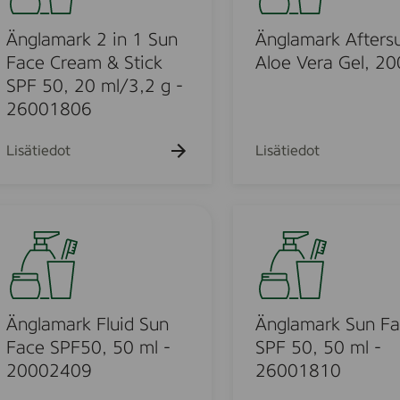
h
h
h
k
k
k
a
a
a
a
u
u
u
k
k
m
k
Änglamark 2 in 1 Sun
Änglamark Afters
e
e
e
u
u
u
h
h
h
a
Face Cream & Stick
Aloe Vera Gel, 20
e
e
e
t
t
t
r
SPF 50, 20 ml/3,2 g -
h
h
h
o
o
o
t
t
k
t
26001806
o
o
o
A
f
Lisätiedot
Lisätiedot
t
u
e
r
Ä
s
n
u
o
g
n
l
u
A
a
l
m
Änglamark Fluid Sun
Änglamark Sun F
o
o
a
Face SPF50, 50 ml -
SPF 50, 50 ml -
e
d
r
20002409
26001810
V
k