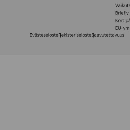
Vaikut
Briefly
Kort p
EU-ymp
Evästeseloste
Rekisteriseloste
Saavutettavuus