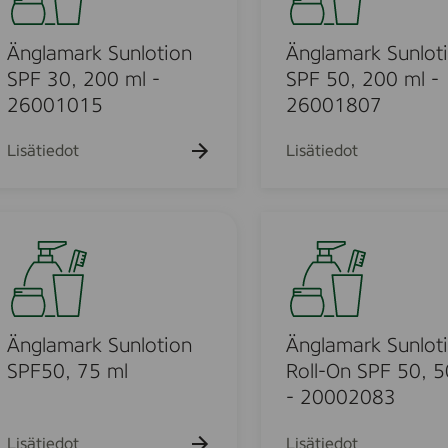
l
6
y
a
0
S
m
Änglamark Sunlotion
Änglamark Sunlot
0
P
a
SPF 30, 200 ml -
SPF 50, 200 ml -
1
F
r
26001015
26001807
8
3
k
1
0
S
Lisätiedot
Lisätiedot
0
,
u
2
n
0
l
Ä
0
o
n
m
t
g
l
i
l
o
a
n
m
Änglamark Sunlotion
Änglamark Sunlot
S
a
SPF50, 75 ml
Roll-On SPF 50, 5
P
r
- 20002083
F
k
5
S
Lisätiedot
Lisätiedot