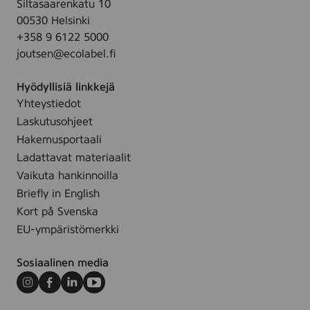
Siltasaarenkatu 10
l
.
e
00530 Helsinki
S
a
+358 9 6122 5000
P
m
joutsen@ecolabel.fi
F
,
2
2
Hyödyllisiä linkkejä
0
0
Yhteystiedot
,
0
Laskutusohjeet
1
m
4
Hakemusportaali
l
5
Ladattavat materiaalit
m
Vaikuta hankinnoilla
l
Briefly in English
Kort på Svenska
EU-ympäristömerkki
Sosiaalinen media
Instagram
Facebook
LinkedIn
Youtube