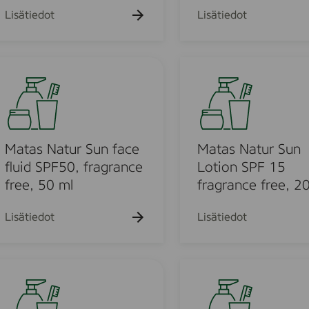
P
r
Lisätiedot
Lisätiedot
F
S
2
u
0
n
M
,
F
a
1
a
t
4
c
a
5
e
m
s
m
C
N
Matas Natur Sun face
Matas Natur Sun
l
r
a
fluid SPF50, fragrance
Lotion SPF 15
e
t
free, 50 ml
fragrance free, 2
a
u
m
r
Lisätiedot
Lisätiedot
S
S
P
u
F
n
Ä
3
L
n
0
o
g