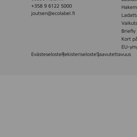
l
+358 9 6122 5000
Hakemu
joutsen@ecolabel.fi
Ladatt
Vaikut
Briefly
Kort p
EU-ymp
Evästeseloste
Rekisteriseloste
Saavutettavuus