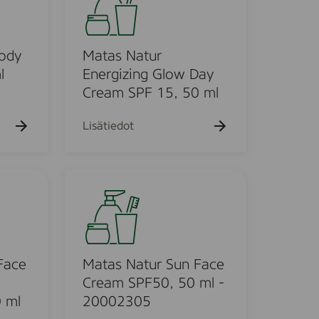
t
h
a
a
k
s
u
N
Body
Matas Natur
e
h
a
l
Energizing Glow Day
t
t
Cream SPF 15, 50 ml
o
u
r
Lisätiedot
E
n
e
M
r
a
g
t
i
a
z
s
i
N
Face
Matas Natur Sun Face
n
a
Cream SPF50, 50 ml -
g
t
0 ml
20002305
G
u