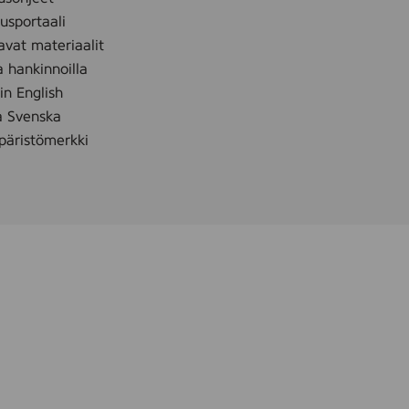
sportaali
avat materiaalit
a hankinnoilla
 in English
å Svenska
äristömerkki