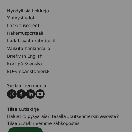
t
a
ä
r
u
i
k
t
Hyödyllisiä linkkejä
m
i
t
Yhteystiedot
t
e
y
Laskutusohjeet
t
t
Hakemusportaali
ä
Ladattavat materiaalit
l
Vaikuta hankinnoilla
l
Briefly in English
e
Kort på Svenska
s
EU-ympäristömerkki
i
v
Sosiaalinen media
u
l
Instagram
Facebook
LinkedIn
Youtube
l
Tilaa uutiskirje
e
Haluatko pysyä ajan tasalla Joutsenmerkin asioista?
.
Tilaa uutiskirjeemme sähköpostiisi.