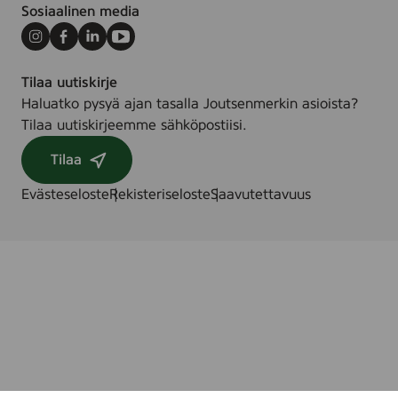
Sosiaalinen media
Instagram
Facebook
LinkedIn
Youtube
Tilaa uutiskirje
Haluatko pysyä ajan tasalla Joutsenmerkin asioista?
Tilaa uutiskirjeemme sähköpostiisi.
Tilaa
Evästeseloste
Rekisteriseloste
Saavutettavuus